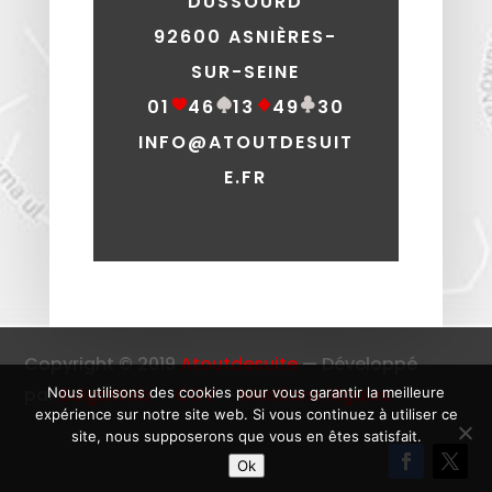
DUSSOURD
92600 ASNIÈRES-
SUR-SEINE
01
46
13
49
30
INFO@ATOUTDESUIT
E.FR
Copyright © 2019
Atoutdesuite
— Développé
par
BulgaWeb
—
CGV
—
Mentions légales
Nous utilisons des cookies pour vous garantir la meilleure
expérience sur notre site web. Si vous continuez à utiliser ce
site, nous supposerons que vous en êtes satisfait.
Ok